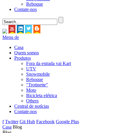
Reboque
Contate-nos
Menu de
Casa
Quem somos
Produtos
Fora da estrada vai Kart
UTV
Snowmobile
Reboque
"Trotinette"
Moto
Bicicleta elétrica
Others
Central de notícias
Contate-nos
f
Twitter
Git Hub
Facebook
Google Plus
Casa
Blog
Blog