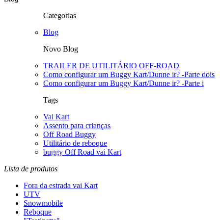
Categorias
Blog
Novo Blog
TRAILER DE UTILITÁRIO OFF-ROAD
Como configurar um Buggy Kart/Dunne ir? -Parte dois
Como configurar um Buggy Kart/Dunne ir? -Parte i
Tags
Vai Kart
Assento para crianças
Off Road Buggy
Utilitário de reboque
buggy Off Road vai Kart
Lista de produtos
Fora da estrada vai Kart
UTV
Snowmobile
Reboque