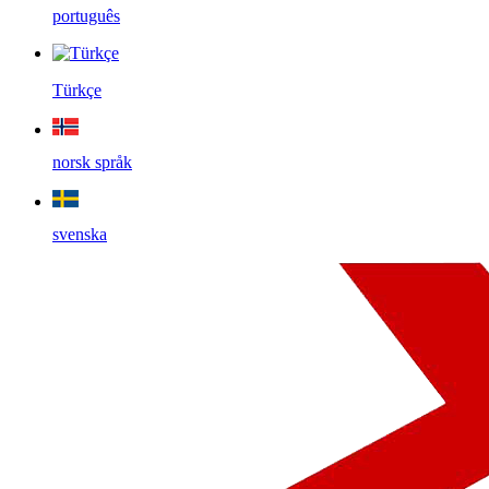
português
Türkçe
norsk språk
svenska