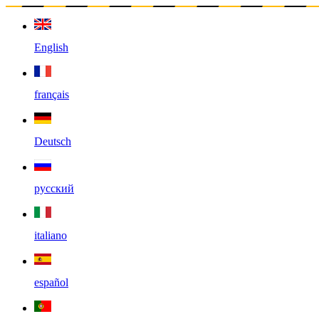
English
français
Deutsch
русский
italiano
español