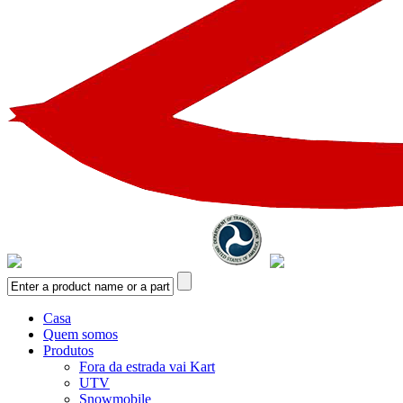
Casa
Quem somos
Produtos
Fora da estrada vai Kart
UTV
Snowmobile