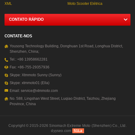
XML
Moto Scooter Elétrica
CONTATO RÁPIDO
CONTATE-NOS
Yousong Technology Building, Donghuan 1st Road, Longhua District,
Shenzhen, China;
Tel.: +86 13958662281
Fax: +86-755-29357936
Skype: Xtmmoto Sunny (Sunny)
Skype: xtmmoto01 (Ella)
Email: service@xtmmoto.com
No. 588, Lingshan West Street, Luqiao District, Taizhou, Zhejiang
Province, China
Copyright © 2015-2026 Sinomach Extreme Moto (Shenzhen) Co., Ltd.
dyyseo.com
51La