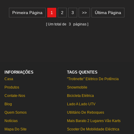
Primeira Página
1
2
3
>>
Última Página
Um total de
3
páginas
INFORMAÇÕES
TAGS QUENTES
Casa
"Trotinette" Elétrico De Potência
Produtos
Snowmobile
Contate-Nos
Bicicleta Elétrica
Blog
Lado A Lado UTV
Quem Somos
Utilitário De Reboques
Notícias
Mais Barato 2 Lugares Vão Karts
Mapa Do Site
Scooter De Mobilidade Eléctrica