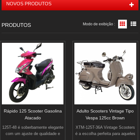
NOVOS PRODUTOS
Modo de exibição :
PRODUTOS
Exibiçã
E
Rápido 125 Scooter Gasolina
Adulto Scooters Vintage Tipo
Atacado
Vespa 125cc Brown
125T-48 é soberbamente elegante
XTM-125T-36A Vintage Scooters
com um ajuste de qualidade e
é a escolha perfeita para aqueles
acabamento. Ele executa bem,
que estão procurando um