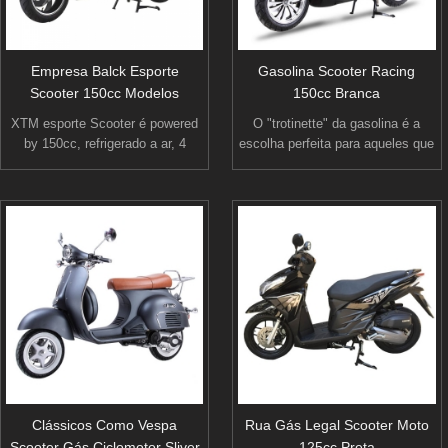
Empresa Balck Esporte
Gasolina Scooter Racing
Scooter 150cc Modelos
150cc Branca
XTM esporte Scooter é powered
O "trotinette" da gasolina é a
by 150cc, refrigerado a ar, 4
escolha perfeita para aqueles que
afaga o motor para produzir bom
estão procurando um transporte
poder forte aceleração mantendo
confiável de combustível
uma gasolina. O scooter também
eficiente contornar a cidade. fica
equipado com elétrico/pontapé
até 80mpg para um transporte de
começando método, tubo de
eficiência de combustível grande.
escape de alumínio de alto
desempenho, tratamento de
pintura de duplo estágio, assento
de poliuretano de alta qualidade.
Clássicos Como Vespa
Rua Gás Legal Scooter Moto
Scooter Gás Ciclomotor Sliver
125cc Preta