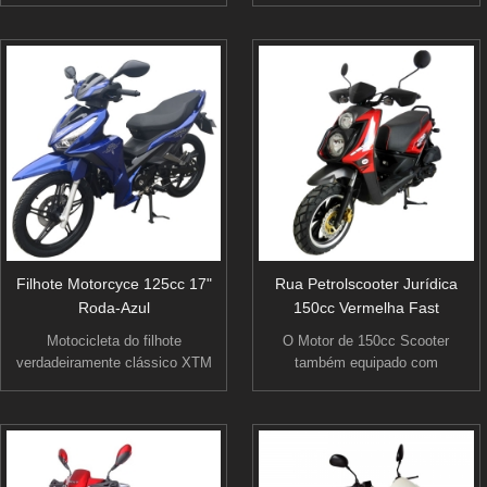
alças bem e queima limpa e
transporte confiável de
economicamente.Este "trotinette"
combustível eficiente contornar a
125cc desportivo vem com
cidade. fica até 80mpg para um
grandes pneus, freio a disco
transporte de eficiência de
hidráulico dianteiro, que significa
combustível grande.
que não só faz ele andar mais
suave e manipular melhor mas
pode facilmente pega dois
passageiros.
Filhote Motorcyce 125cc 17"
Rua Petrolscooter Jurídica
Roda-Azul
150cc Vermelha Fast
Motocicleta do filhote
O Motor de 150cc Scooter
verdadeiramente clássico XTM
também equipado com
com 125cc, único cilindro,
elétrico/pontapé começando
horizontal, refrigerado a ar motor,
método, tubo de escape de
tem toda a tranquilidade de um
alumínio de alto desempenho,
motor de 4 cilindros confiável.
tratamento de pintura de duplo
Uma scooter totalmente atraente
estágio, assento de poliuretano