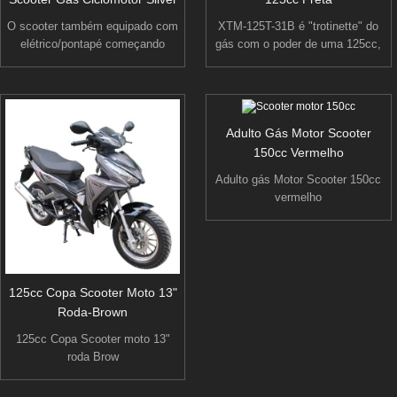
O scooter também equipado com
XTM-125T-31B é "trotinette" do
elétrico/pontapé começando
gás com o poder de uma 125cc,
método, tubo de escape de
motor de 4 tempos, a 125T-31B é
alumínio de alto desempenho,
sua passagem para a auto-
tratamento de pintura de duplo
suficiência. Cores opcionais,
estágio, assento de poliuretano
vermelhas, preto, azul, branco...
de alta qualidade e grande baú
vem com sob armazenamento de
Adulto Gás Motor Scooter
traseiro com fechadura. Agora
assento que torna mais fácil para
150cc Vermelho
você pode desfrutar desta obra
você tomar sua placa junto para o
Adulto gás Motor Scooter 150cc
de arte clássica a um preço muito
passeio.
vermelho
acessível.
125cc Copa Scooter Moto 13"
Roda-Brown
125cc Copa Scooter moto 13"
roda Brow