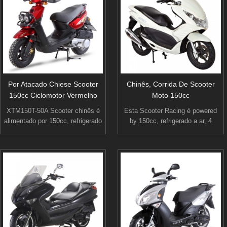
que é perfeita para cruzeiro pela
de alta qualidade.
cidade ou na praia.
Por Atacado Chiese Scooter
Chinês, Corrida De Scooter
150cc Ciclomotor Vermelho
Moto 150cc
XTM150T-50A Scooter chinês é
Esta Scooter Racing é powered
alimentado por 150cc, refrigerado
by 150cc, refrigerado a ar, 4
a ar, 4 afaga o motor para
afaga o motor para produzir bom
produzir bom poder forte
poder forte aceleração mantendo
aceleração mantendo uma
uma gasolina. O scooter também
gasolina.
equipado com elétrico/pontapé
começando método, tubo de
escape de alumínio de alto
desempenho, tratamento de
pintura de duplo estágio, assento
de poliuretano de alta qualidade.