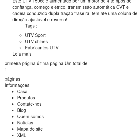
Este UTV 150cc é alimentado por um motor de 4 tempos de
confiança, começo elétrico, transmissão automática CVT e
cadeia conduzido dupla tração traseira. tem até uma coluna de
direção ajustável e reverso!
Tags :
UTV Sport
UTV chinês
Fabricantes UTV
Leia mais
primeira página
última página
Um total de
1
páginas
Informações
Casa
Produtos
Contate-nos
Blog
Quem somos
Notícias
Mapa do site
XML