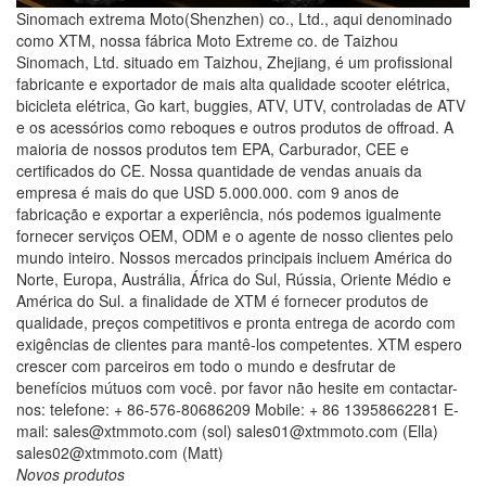
Sinomach extrema Moto(Shenzhen) co., Ltd., aqui denominado
como XTM, nossa fábrica Moto Extreme co. de Taizhou
Sinomach, Ltd. situado em Taizhou, Zhejiang, é um profissional
fabricante e exportador de mais alta qualidade scooter elétrica,
bicicleta elétrica, Go kart, buggies, ATV, UTV, controladas de ATV
e os acessórios como reboques e outros produtos de offroad. A
maioria de nossos produtos tem EPA, Carburador, CEE e
certificados do CE. Nossa quantidade de vendas anuais da
empresa é mais do que USD 5.000.000. com 9 anos de
fabricação e exportar a experiência, nós podemos igualmente
fornecer serviços OEM, ODM e o agente de nosso clientes pelo
mundo inteiro. Nossos mercados principais incluem América do
Norte, Europa, Austrália, África do Sul, Rússia, Oriente Médio e
América do Sul. a finalidade de XTM é fornecer produtos de
qualidade, preços competitivos e pronta entrega de acordo com
exigências de clientes para mantê-los competentes. XTM espero
crescer com parceiros em todo o mundo e desfrutar de
benefícios mútuos com você. por favor não hesite em contactar-
nos: telefone: + 86-576-80686209 Mobile: + 86 13958662281 E-
mail: sales@xtmmoto.com (sol) sales01@xtmmoto.com (Ella)
sales02@xtmmoto.com (Matt)
Novos produtos