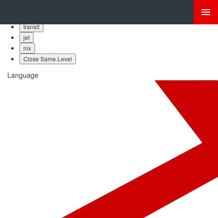
bubba
skinny
transit
jet
nix
Close Same Level
Language