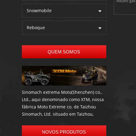
Adulto gás
Snowmobile
Reboque
QUEM SOMOS
Sinomach extrema Moto(Shenzhen) co.,
Ltd., aqui denominado como XTM, nossa
fábrica Moto Extreme co. de Taizhou
Sinomach, Ltd. situado em Taizhou,
Zhejiang, é um profissional fabricante e
exportador de mais alta qualidade
NOVOS PRODUTOS
scooter elétrica, bicicleta elétrica, Go