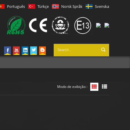
Português
Türkçe
Norsk Språk
Svenska
Modo de exibição :
Exibição de grade
Exibição de li