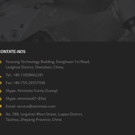
CONTATE-NOS
Yousong Technology Building, Donghuan 1st Road,
Longhua District, Shenzhen, China;
Tel.: +86 13958662281
Fax: +86-755-29357936
Skype: Xtmmoto Sunny (Sunny)
Skype: xtmmoto01 (Ella)
Email: service@xtmmoto.com
No. 588, Lingshan West Street, Luqiao District,
Taizhou, Zhejiang Province, China