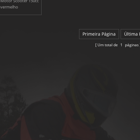
 Motor Scooter 150cc
vermelho
Primeira Página
Última 
Um total de
1
páginas