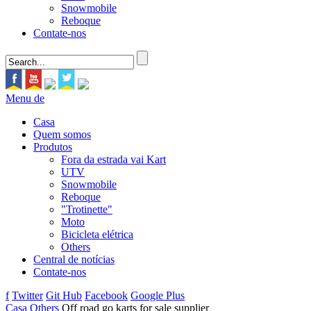
Snowmobile
Reboque
Contate-nos
Menu de
Casa
Quem somos
Produtos
Fora da estrada vai Kart
UTV
Snowmobile
Reboque
"Trotinette"
Moto
Bicicleta elétrica
Others
Central de notícias
Contate-nos
f
Twitter
Git Hub
Facebook
Google Plus
Casa
Others
Off road go karts for sale supplier