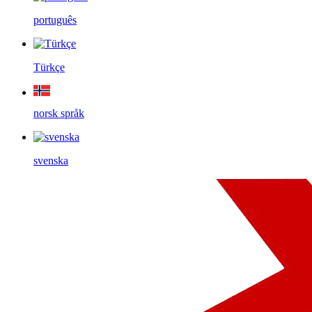
português
Türkçe
norsk språk
svenska