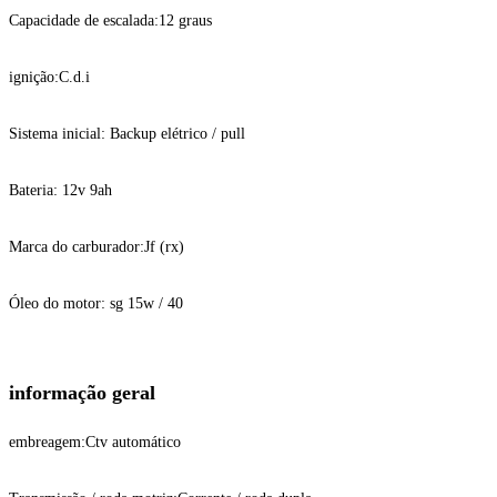
Capacidade de escalada:
12 graus
ignição:
C.d.i
Sistema inicial:
Backup elétrico / pull
Bateria: 12v 9ah
Marca do carburador:
Jf (rx)
Óleo do motor: sg 15w / 40
informação geral
embreagem:
Ctv automático