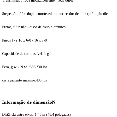
Transmissão / roda motriz:
Corrente / roda dupla
Suspensão, f / r: duplo amortecedor amortecedor de a-braço / duplo óleo
Freios, f / r: não / disco de freio hidráulico
Pneus f / r:
16 x 6-8 / 16 x 7-8
Capacidade de combustível: 1 gal
Peso, g.w. / N.w .:
386/330 lbs
carregamento máximo:
400 lbs
Informação de dimensão
N
Distância entre eixos: 1,48 m (48,4 polegadas)