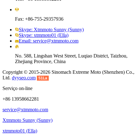
Fax: +86-755-29357936
Skype: Xtmmoto Sunny (Sunny)
Skype: xtmmoto01 (Ella)
Email: service@xtmmoto.com
No. 588, Lingshan West Street, Luqiao District, Taizhou,
Zhejiang Province, China
Copyright © 2015-2026 Sinomach Extreme Moto (Shenzhen) Co.,
Ltd.
dyyseo.com
51La
Serviço on-line
+86 13958662281
service@xtmmoto.com
Xtmmoto Sunny (Sunny)
xtmmoto01 (Ella)