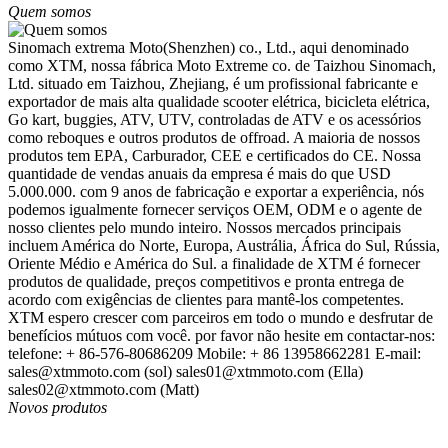
Quem somos
Sinomach extrema Moto(Shenzhen) co., Ltd., aqui denominado
como XTM, nossa fábrica Moto Extreme co. de Taizhou Sinomach,
Ltd. situado em Taizhou, Zhejiang, é um profissional fabricante e
exportador de mais alta qualidade scooter elétrica, bicicleta elétrica,
Go kart, buggies, ATV, UTV, controladas de ATV e os acessórios
como reboques e outros produtos de offroad. A maioria de nossos
produtos tem EPA, Carburador, CEE e certificados do CE. Nossa
quantidade de vendas anuais da empresa é mais do que USD
5.000.000. com 9 anos de fabricação e exportar a experiência, nós
podemos igualmente fornecer serviços OEM, ODM e o agente de
nosso clientes pelo mundo inteiro. Nossos mercados principais
incluem América do Norte, Europa, Austrália, África do Sul, Rússia,
Oriente Médio e América do Sul. a finalidade de XTM é fornecer
produtos de qualidade, preços competitivos e pronta entrega de
acordo com exigências de clientes para mantê-los competentes.
XTM espero crescer com parceiros em todo o mundo e desfrutar de
benefícios mútuos com você. por favor não hesite em contactar-nos:
telefone: + 86-576-80686209 Mobile: + 86 13958662281 E-mail:
sales@xtmmoto.com (sol) sales01@xtmmoto.com (Ella)
sales02@xtmmoto.com (Matt)
Novos produtos