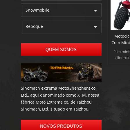
Snowmobile
Reboque
Motocic
Com Mini 
QUEM SOMOS
Esta mini 
cilindro
singel 
jornada 
agradável 
além disso
você p
Sinomach extrema Moto(Shenzhen) co.,
Ltd., aqui denominado como XTM, nossa
fábrica Moto Extreme co. de Taizhou
Sinomach, Ltd. situado em Taizhou,
Zhejiang, é um profissional fabricante e
exportador de mais alta qualidade
NOVOS PRODUTOS
scooter elétrica, bicicleta elétrica, Go