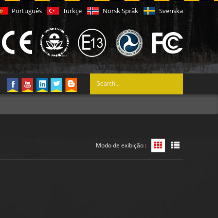
Português
Türkçe
Norsk Språk
Svenska
Modo de exibição :
Exibição de grade
Exibição de li