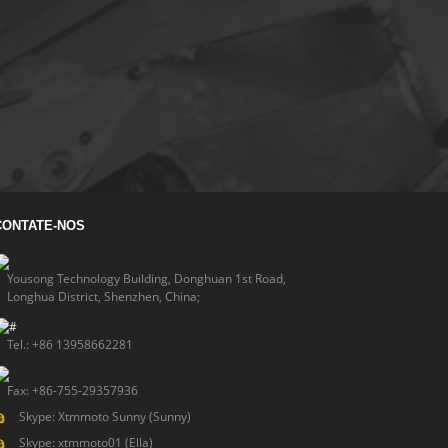
CONTATE-NOS
Yousong Technology Building, Donghuan 1st Road,
Longhua District, Shenzhen, China;
Tel.: +86 13958662281
Fax: +86-755-29357936
Skype: Xtmmoto Sunny (Sunny)
Skype: xtmmoto01 (Ella)