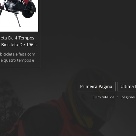
leta De 4 Tempos
Bicicleta De 196cc
bicicleta é feita com
 de quatro tempos e
que apresenta uma
mushy e constante,
para adultos. Afinal,
, é essencial para que
Primeira Página
Última 
ossa entregar os
capacetes!
Um total de
1
páginas