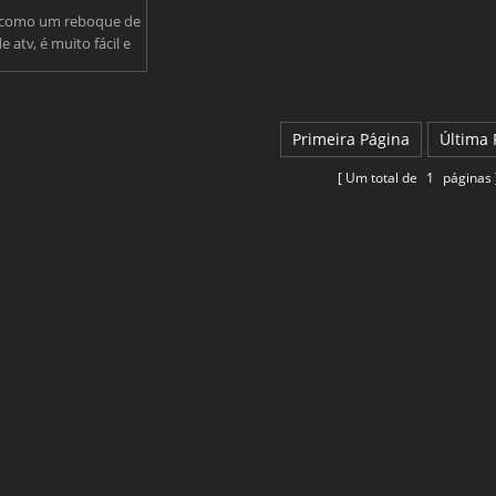
como um reboque de
 atv, é muito fácil e
z para carregar e
ar madeiras com um
aste sobre ele.
dores de lado mantém
Primeira Página
Última 
estável quando a carga
ga com o elevador de
Um total de
1
páginas
"boom".