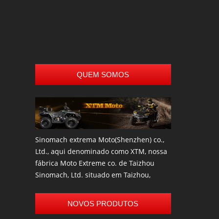
Trailer de neve
todos os
Reboque
QUEM SOMOS
Sinomach extrema Moto(Shenzhen) co.,
Ltd., aqui denominado como XTM, nossa
fábrica Moto Extreme co. de Taizhou
Sinomach, Ltd. situado em Taizhou,
Zhejiang, é um profissional fabricante e
exportador de mais alta qualidade
NOVOS PRODUTOS
scooter elétrica, bicicleta elétrica, Go