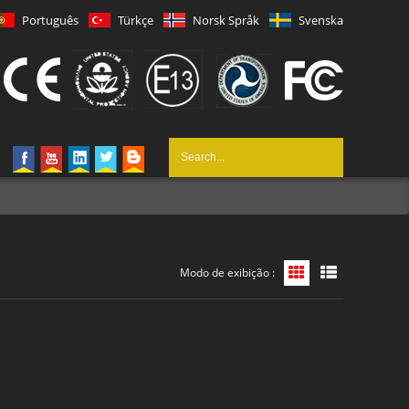
Português
Türkçe
Norsk Språk
Svenska
Modo de exibição :
Exibição de grade
Exibição de li