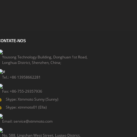
CONTATE-NOS
Yousong Technology Building, Donghuan 1st Road,
Longhua District, Shenzhen, China;
Tel.: +86 13958662281
Fax: +86-755-29357936
Skype: Xtmmoto Sunny (Sunny)
Skype: xtmmoto01 (Ella)
Email: service@xtmmoto.com
No. 588, Lingshan West Street, Luqiao District,