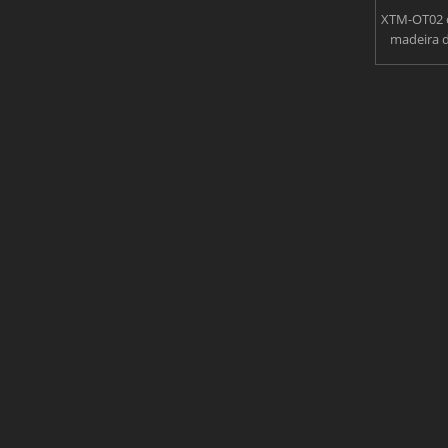
Meados 80 crianças Buggy
XTM-OT02 
madeira de
150cc estrada vai Kart
efica
transport
300cc estrada vai Kart
guind
estabiliza
o trailer 
todos os
Fora da estrada vai Kart
ou descar
UTV 150cc
200cc UTV
Ao lado de 300cc
ATV
todos os
UTV