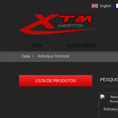
English
CASA
QUEM SOMOS
Casa
Reboque Florestal
PESQUI
LISTA DE PRODUTOS
Mini 50 crianças Off Road Buggy
Reboque