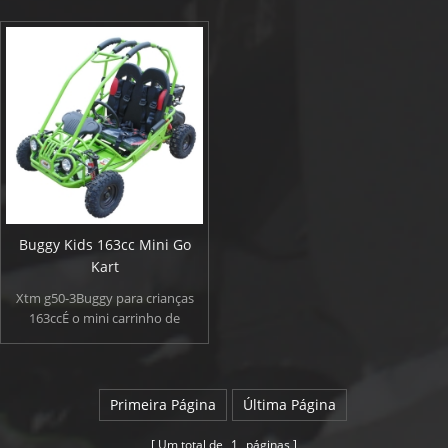
deslocamento e um limitador de aceleração.
Buggy Kids 163cc Mini Go
Kart
Xtm g50-3Buggy para crianças
163ccÉ o mini carrinho de
entrada de nível de entrada.
estaBuggy dos miúdosÉ
adequado para crianças com
mais de 6 anos de idade.
Primeira Página
Última Página
projetadoBuggy para crianças
163ccEm nossa mente, pode
Um total de
1
páginas