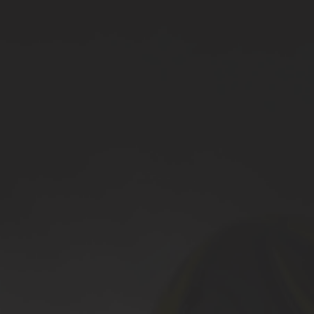
200cc crianças Snowmobile
Snowmobile 1500cc
todos os
Snowmobile
Caixa gaiola Trailer
Trailer de despejo de ATV
Reboque de madeira
Trailer de neve
todos os
Reboque