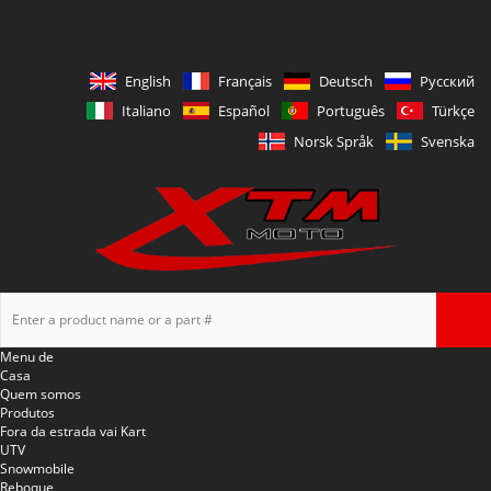
English
Français
Deutsch
Русский
Italiano
Español
Português
Türkçe
Norsk Språk
Svenska
Menu de
Casa
Quem somos
Produtos
Fora da estrada vai Kart
UTV
Snowmobile
Reboque