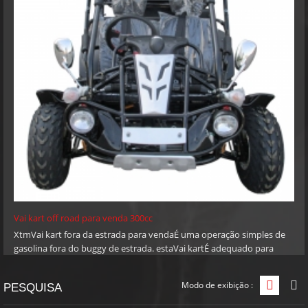
Vai kart off road para venda 300cc
XtmVai kart fora da estrada para vendaÉ uma operação simples de
gasolina fora do buggy de estrada. estaVai kartÉ adequado para
adultos. Concebido o melhor buggy fora da estrada em nossa
mente, ele pode enfrentar bancos íngremes e encostas para trilhos
Modo de exibição :
Exibiçã
E
PESQUISA
lodosos espessos! Você pode definir a velocidade desejada quando
você controla definir simplicidade com os obstáculos de parada /