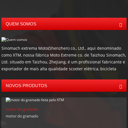
QUEM SOMOS
Sinomach extrema Moto(Shenzhen) co., Ltd., aqui denominado
como XTM, nossa fábrica Moto Extreme co. de Taizhou Sinomach,
Ltd. situado em Taizhou, Zhejiang, é um profissional fabricante e
exportador de mais alta qualidade scooter elétrica, bicicleta
elétrica, Go kart, buggies, ATV, UTV, controladas de ATV e os
acessórios como reboques e outros produtos de offroad. A
NOVOS PRODUTOS
maioria de nossos produtos tem EPA, Carburador, CEE e
certificados do CE. Nossa quantidade de vendas anuais da
empresa é mais do que USD 5.000.000. com 9 anos de fabricação
motor do gramado
e exportar a experiência, nós podemos igualmente fornecer
motor do gramado
serviços OEM, ODM e o agente de nosso clientes pelo mundo
inteiro. Nossos mercados principais incluem América do Norte,