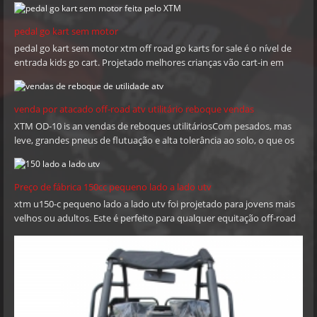
Europa, Austrália, África do Sul, Rússia, Oriente Médio e América
do Sul. a finalidade de XTM é fornecer produtos de qualidade,
pedal go kart sem motor
preços competitivos e pronta entrega de acordo com exigências
pedal go kart sem motor xtm off road go karts for sale é o nível de
de clientes para mantê-los competentes. XTM espero crescer
entrada kids go cart. Projetado melhores crianças vão cart-in em
com parceiros em todo o mundo e desfrutar de benefícios
nossa mente, ele pode enfrentar bancos íngremes e encostas para
mútuos com você. por favor não hesite em contactar-nos:
trilhos lodosos espessos!Você pode definir a velocidade desejada
quando você controla definir simplicidade com os obstáculos de
telefone: + 86-576-80686209 Mobile: + 86 13958662281 E-mail:
venda por atacado off-road atv utilitário reboque vendas
parada / deslocamento e um limitador de aceleração.
sales@xtmmoto.com (sol) sales01@xtmmoto.com (Ella)
XTM OD-10 is an vendas de reboques utilitáriosCom pesados, mas
leve, grandes pneus de flutuação e alta tolerância ao solo, o que os
sales02@xtmmoto.com (Matt)
torna ideais para o uso rodoviário. Removable front & rear tail gate
and easy central tipping base further enhance their cargo handling
capability.
Preço de fábrica 150cc pequeno lado a lado utv
xtm u150-c pequeno lado a lado utv foi projetado para jovens mais
velhos ou adultos. Este é perfeito para qualquer equitação off-road
divertida.