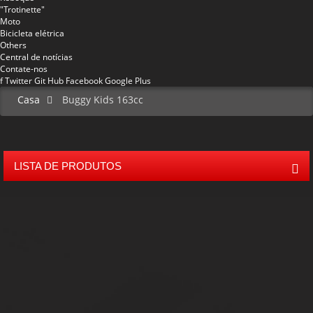
"Trotinette"
Moto
Bicicleta elétrica
Others
Central de notícias
Contate-nos
f
Twitter
Git Hub
Facebook
Google Plus
Casa
Buggy Kids 163cc
LISTA DE PRODUTOS
Mini 50 crianças Off Road Buggy
Meados 80 crianças Buggy
150cc estrada vai Kart