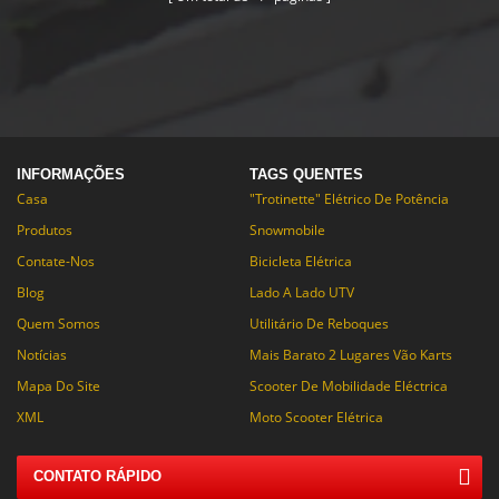
enfrentar bancos íngremes e
encostas para trilhos espessos e
lamacentos! Você pode definir a
velocidade desejada quando
você controla definir
simplicidade com os obstáculos
de parada / deslocamento e um
limitador de aceleração.
INFORMAÇÕES
TAGS QUENTES
Casa
"Trotinette" Elétrico De Potência
Produtos
Snowmobile
Contate-Nos
Bicicleta Elétrica
Blog
Lado A Lado UTV
Quem Somos
Utilitário De Reboques
Notícias
Mais Barato 2 Lugares Vão Karts
Mapa Do Site
Scooter De Mobilidade Eléctrica
XML
Moto Scooter Elétrica
CONTATO RÁPIDO