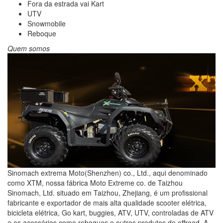
Fora da estrada vai Kart
UTV
Snowmobile
Reboque
Quem somos
Sinomach extrema Moto(Shenzhen) co., Ltd., aqui denominado
como XTM, nossa fábrica Moto Extreme co. de Taizhou
Sinomach, Ltd. situado em Taizhou, Zhejiang, é um profissional
fabricante e exportador de mais alta qualidade scooter elétrica,
bicicleta elétrica, Go kart, buggies, ATV, UTV, controladas de ATV
e os acessórios como reboques e outros produtos de offroad. A