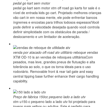
pedal go kart sem motor
pedal go kart sem motor xtm off road go karts for sale é o
nível de entrada kids go cart. Projetado melhores crianças
vão cart-in em nossa mente, ele pode enfrentar bancos
íngremes e encostas para trilhos lodosos espessos!Você
pode definir a velocidade desejada quando você controla
definir simplicidade com os obstáculos de parada /
deslocamento e um limitador de aceleração.
venda por atacado off-road atv utilitário reboque vendas
XTM OD-10 is an vendas de reboques utilitáriosCom
pesados, mas leve, grandes pneus de flutuação e alta
tolerância ao solo, o que os torna ideais para o uso
rodoviário. Removable front & rear tail gate and easy
central tipping base further enhance their cargo handling
capability.
Preço de fábrica 150cc pequeno lado a lado utv
xtm u150-c pequeno lado a lado utv foi projetado para
jovens mais velhos ou adultos. Este é perfeito para