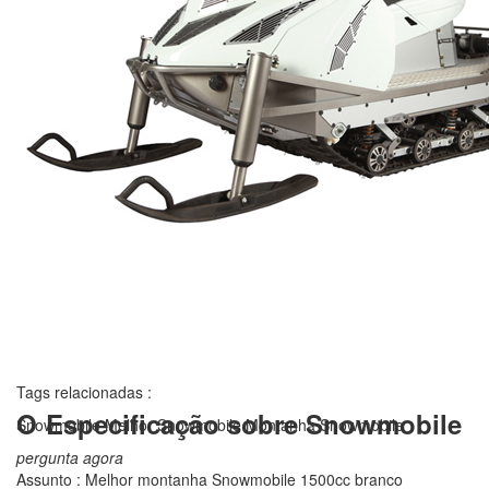
Tags relacionadas :
O
Especificação sobre Snowmobile
Snowmobile
Melhor Snowmobile
Montanha Snowmobile
pergunta agora
Assunto :
Melhor montanha Snowmobile 1500cc branco