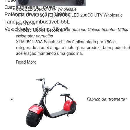
Carga máxima: 350kg
COOLED 208CC UTV Wholesale
Potência de tracção: 2000kg
XTM UTVK3 200 [E] AIR COOLED 208CC UTV Wholesale
Tanque de combustível: 55L
Read More
Velocidade máxima: 75km/h
Por atacado Chiese Scooter 150cc
ciclomotor vermelho
XTM150T-50A Scooter chinês é alimentado por 150cc,
refrigerado a ar, 4 afaga o motor para produzir bom poder for
aceleração mantendo uma gasolina.
Read More
Fabrico de "trotinette"