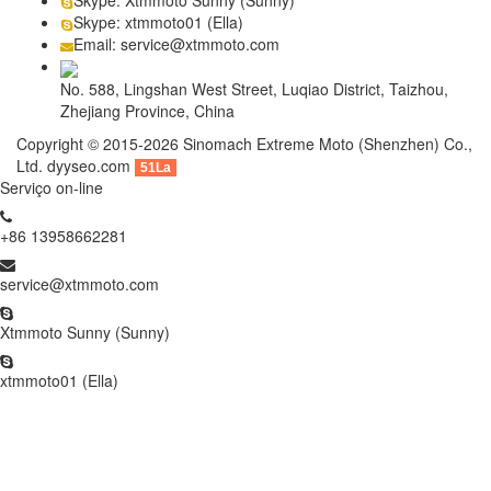
Skype: Xtmmoto Sunny (Sunny)
Skype: xtmmoto01 (Ella)
Email: service@xtmmoto.com
No. 588, Lingshan West Street, Luqiao District, Taizhou,
Zhejiang Province, China
Copyright © 2015-2026 Sinomach Extreme Moto (Shenzhen) Co.,
Ltd.
dyyseo.com
51La
Serviço on-line
+86 13958662281
service@xtmmoto.com
Xtmmoto Sunny (Sunny)
xtmmoto01 (Ella)