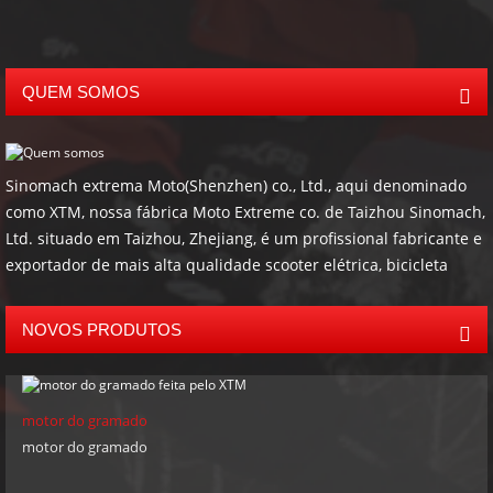
QUEM SOMOS
Sinomach extrema Moto(Shenzhen) co., Ltd., aqui denominado
como XTM, nossa fábrica Moto Extreme co. de Taizhou Sinomach,
Ltd. situado em Taizhou, Zhejiang, é um profissional fabricante e
exportador de mais alta qualidade scooter elétrica, bicicleta
elétrica, Go kart, buggies, ATV, UTV, controladas de ATV e os
acessórios como reboques e outros produtos de offroad. A
NOVOS PRODUTOS
maioria de nossos produtos tem EPA, Carburador, CEE e
certificados do CE. Nossa quantidade de vendas anuais da
empresa é mais do que USD 5.000.000. com 9 anos de fabricação
motor do gramado
e exportar a experiência, nós podemos igualmente fornecer
motor do gramado
serviços OEM, ODM e o agente de nosso clientes pelo mundo
inteiro. Nossos mercados principais incluem América do Norte,