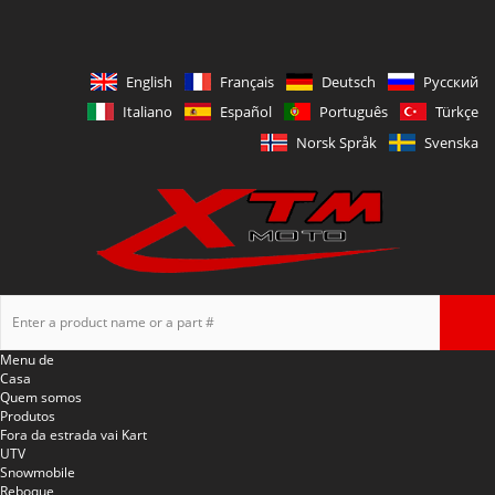
English
Français
Deutsch
Русский
Italiano
Español
Português
Türkçe
Norsk Språk
Svenska
Menu de
Casa
Quem somos
Produtos
Fora da estrada vai Kart
UTV
Snowmobile
Reboque