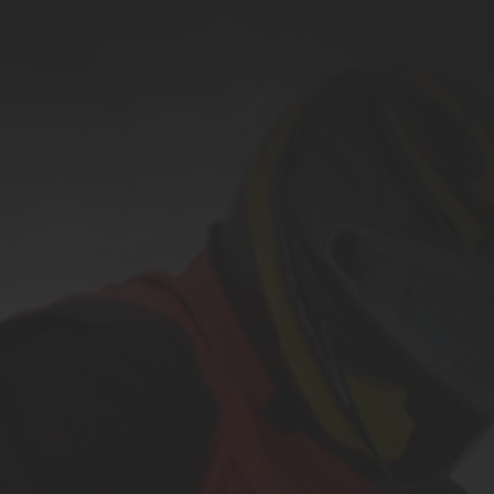
200cc crianças Snowmobile
Snowmobile 1500cc
todos os
Snowmobile
Caixa gaiola Trailer
Trailer de despejo de ATV
Reboque de madeira
Trailer de neve
todos os
Reboque