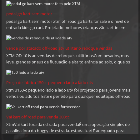
Europa, Austrália, África do Sul, Rússia, Oriente Médio e América
do Sul. a finalidade de XTM é fornecer produtos de qualidade,
pedal go kart sem motor
preços competitivos e pronta entrega de acordo com exigências
pedal go kart sem motor xtm off road go karts for sale é o nível de
de clientes para mantê-los competentes. XTM espero crescer
entrada kids go cart. Projetado melhores crianças vão cart-in em
com parceiros em todo o mundo e desfrutar de benefícios
nossa mente, ele pode enfrentar bancos íngremes e encostas para
mútuos com você. por favor não hesite em contactar-nos:
trilhos lodosos espessos!Você pode definir a velocidade desejada
quando você controla definir simplicidade com os obstáculos de
telefone: + 86-576-80686209 Mobile: + 86 13958662281 E-mail:
venda por atacado off-road atv utilitário reboque vendas
parada / deslocamento e um limitador de aceleração.
sales@xtmmoto.com (sol) sales01@xtmmoto.com (Ella)
XTM OD-10 is an vendas de reboques utilitáriosCom pesados, mas
leve, grandes pneus de flutuação e alta tolerância ao solo, o que os
sales02@xtmmoto.com (Matt)
torna ideais para o uso rodoviário. Removable front & rear tail gate
and easy central tipping base further enhance their cargo handling
capability.
Preço de fábrica 150cc pequeno lado a lado utv
xtm u150-c pequeno lado a lado utv foi projetado para jovens mais
velhos ou adultos. Este é perfeito para qualquer equitação off-road
divertida.
Vai kart off road para venda 300cc
XtmVai kart fora da estrada para vendaÉ uma operação simples de
gasolina fora do buggy de estrada. estaVai kartÉ adequado para
adultos. Concebido o melhor buggy fora da estrada em nossa