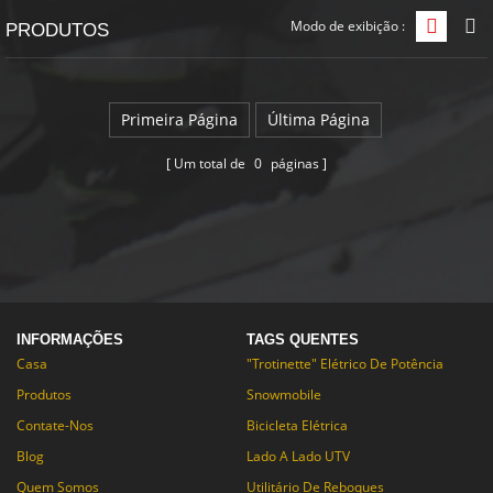
mente, ele pode enfrentar bancos íngremes e encostas para trilhos
Modo de exibição :
Exibiçã
E
PRODUTOS
lodosos espessos! Você pode definir a velocidade desejada quando
você controla definir simplicidade com os obstáculos de parada /
deslocamento e um limitador de aceleração.
Primeira Página
Última Página
Um total de
0
páginas
INFORMAÇÕES
TAGS QUENTES
Casa
"Trotinette" Elétrico De Potência
Produtos
Snowmobile
Contate-Nos
Bicicleta Elétrica
Blog
Lado A Lado UTV
Quem Somos
Utilitário De Reboques