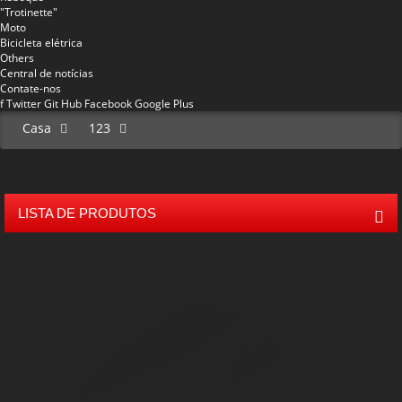
"Trotinette"
Moto
Bicicleta elétrica
Others
Central de notícias
Contate-nos
f
Twitter
Git Hub
Facebook
Google Plus
Casa
123
LISTA DE PRODUTOS
Mini 50 crianças Off Road Buggy
Meados 80 crianças Buggy
150cc estrada vai Kart